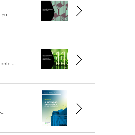
pu...
nto ...
..