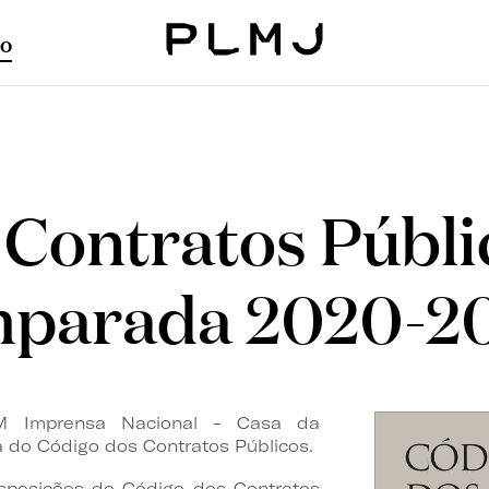
o
PLMJ
Contratos Públic
mparada 2020-2
 Imprensa Nacional - Casa da
do Código dos Contratos Públicos.
isposições do Código dos Contratos