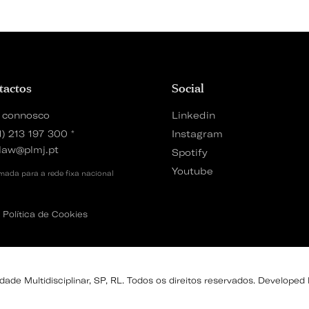
tactos
Social
 connosco
Linkedin
1) 213 197 300
*
Instagram
law@plmj.pt
Spotify
Youtube
ada para a rede fixa nacional
Política de Cookies
de Multidisciplinar, SP, RL. Todos os direitos reservados. Developed