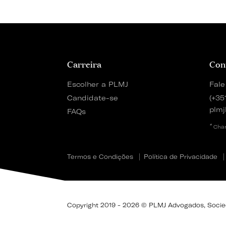
Carreira
Con
Escolher a PLMJ
Fale
Candidate-se
(+35
plmj
FAQs
*
Cham
Termos e Condições
Política de Privacidade
Copyright 2019 - 2026 © PLMJ Advogados, Socieda