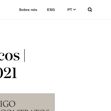
Sobre nós
ESG
PT
os |
021