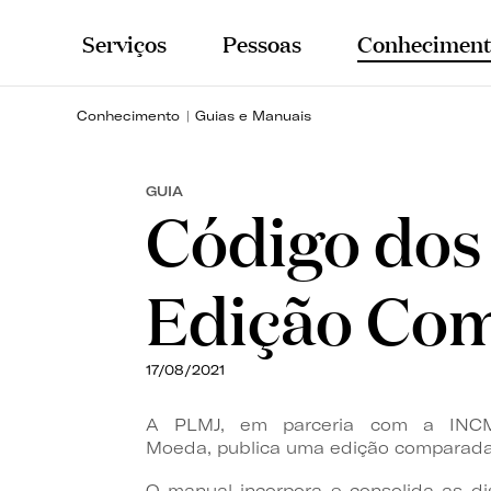
Serviços
Pessoas
Conheciment
Conhecimento
Guias e Manuais
GUIA
Código dos 
Edição Co
17/08/2021
A PLMJ, em parceria com a INCM
Moeda, publica uma edição comparada 
O manual incorpora e consolida as d