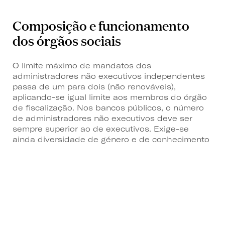
Composição e funcionamento
dos órgãos sociais
O limite máximo de mandatos dos
administradores não executivos independentes
passa de um para dois (não renováveis),
aplicando-se igual limite aos membros do órgão
de fiscalização. Nos bancos públicos, o número
de administradores não executivos deve ser
sempre superior ao de executivos. Exige-se
ainda diversidade de género e de conhecimento
na composição dos órgãos sociais.
O órgão de administração assume deveres
específicos na promoção de uma cultura
organizacional de ética, conformidade e
transparência, bem como em matéria de
estratégia, política de risco e avaliações
periódicas independentes. Deve proceder a