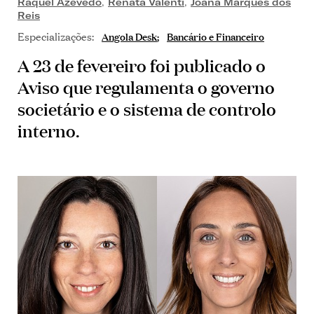
Raquel Azevedo
,
Renata Valenti
,
Joana Marques dos
Reis
Especializações:
Angola Desk
Bancário e Financeiro
A 23 de fevereiro foi publicado o
Aviso que regulamenta o governo
societário e o sistema de controlo
interno.