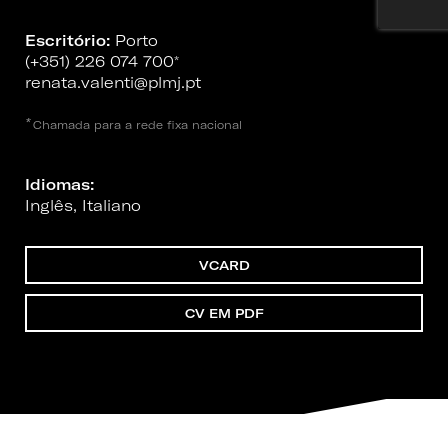
Escritório:
Porto
(+351) 226 074 700
*
renata.valenti@plmj.pt
*
Chamada para a rede fixa nacional
Idiomas:
Inglês, Italiano
VCARD
CV EM PDF