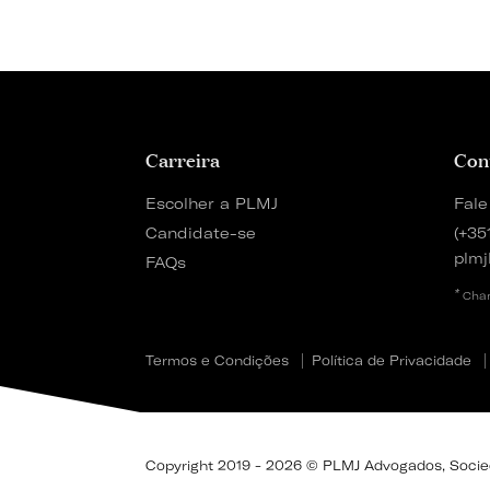
Carreira
Con
Escolher a PLMJ
Fale
Candidate-se
(+35
plmj
FAQs
*
Cham
Termos e Condições
Política de Privacidade
Copyright 2019 - 2026 © PLMJ Advogados, Socieda