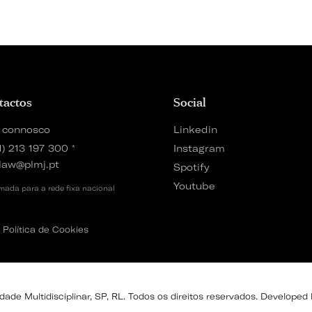
tactos
Social
 connosco
Linkedin
1) 213 197 300
*
Instagram
law@plmj.pt
Spotify
Youtube
ada para a rede fixa nacional
Política de Cookies
de Multidisciplinar, SP, RL. Todos os direitos reservados. Developed