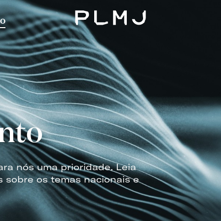
o
PLMJ
nto
ara nós uma prioridade. Leia
s sobre os temas nacionais e