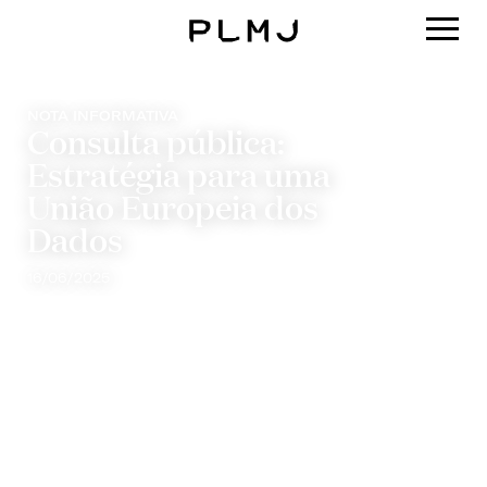
PLMJ
NOTA INFORMATIVA
Consulta pública:
Estratégia para uma
União Europeia dos
Dados
16/06/2025