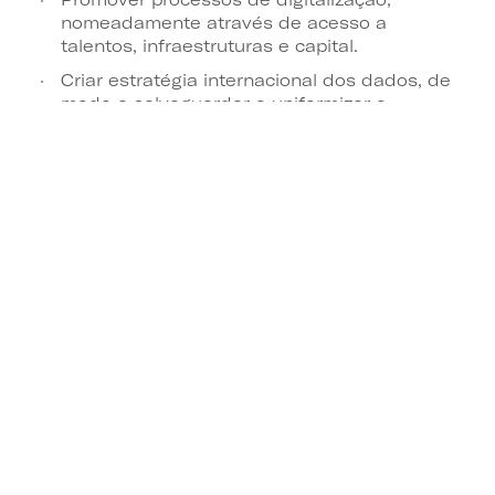
nomeadamente através de acesso a
talentos, infraestruturas e capital.
Criar estratégia internacional dos dados, de
modo a salvaguardar e uniformizar a
importação e exportações de dados.
Quem pode participar?
Público em geral,
Fornecedores de dados do setor público,
Fornecedores de tecnologia e utilizadores
profissionais,
Autoridades nacionais competentes,
Prestadores de serviços de tratamento de
dados e de intermediação de dados,
Fornecedores de dados,