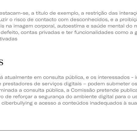
estacam-se, a título de exemplo, a restrição das intera
uzir o risco de contacto com desconhecidos, e a proibiç
iais na imagem corporal, autoestima e saúde mental do 
defeito, contas privadas e ter funcionalidades como a 
tivadas
S
á atualmente em consulta pública, e os interessados - i
prestadores de serviços digitais – podem submeter os
rminada a consulta pública, a Comissão pretende public
vo de reforçar a segurança do ambiente digital para o 
ciberbullying e acesso a conteúdos inadequados à sua f