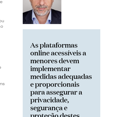
de
ou
ho
As plataformas
online acessíveis a
menores devem
implementar
e
medidas adequadas
e proporcionais
ens
para assegurar a
privacidade,
segurança e
proteção destes