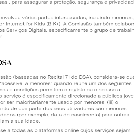
as , para assegurar a proteção, segurança e privacida
envolveu várias partes interessadas, incluindo menores,
tter Internet for Kids (BIK+). A Comissão também colabor
 Serviços Digitais, especificamente o grupo de trabal
r
DSA
ssão (baseadas no Recital 71 do DSA), considera-se qu
é “acessível a menores” quando reúne um dos seguintes
ermos e condições permitem o registo ou o acesso a
) o serviço é especificamente direcionado a públicos jov
r ser maioritariamente usado por menores; (iii) o
nto de que parte dos seus utilizadores são menores
a dados (por exemplo, data de nascimento) para outras
lam a sua idade.
-se a todas as plataformas online cujos serviços sejam