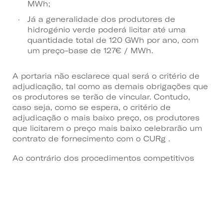
MWh;
Já a generalidade dos produtores de
hidrogénio verde poderá licitar até uma
quantidade total de 120 GWh por ano, com
um preço-base de 127€ / MWh.
A portaria não esclarece qual será o critério de
adjudicação, tal como as demais obrigações que
os produtores se terão de vincular. Contudo,
caso seja, como se espera, o critério de
adjudicação o mais baixo preço, os produtores
que licitarem o preço mais baixo celebrarão um
contrato de fornecimento com o CURg .
Ao contrário dos procedimentos competitivos
lançados no setor elétrico, este leilão tem por
objeto o apoio à produção de gases renováveis e
não a atribuição do acesso à rede. Assim, prevê-
se que seja condição precedente da participação
no leilão a prévia habilitação dos produtores
para a ligação à rede de transporte ou