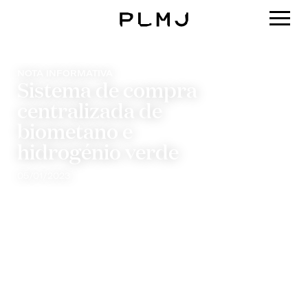
PLMJ
NOTA INFORMATIVA
Sistema de compra
centralizada de
biometano e
hidrogénio verde
05/01/2023